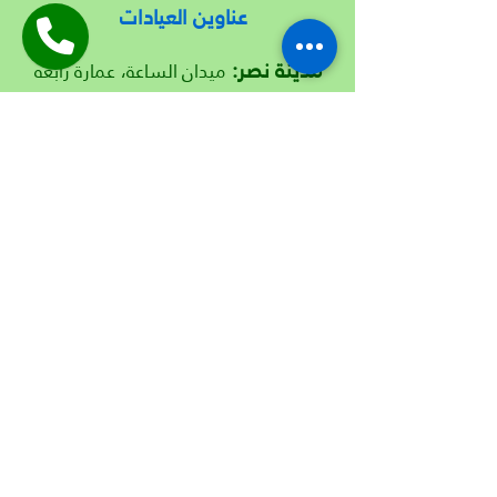
عناوين العيادات
مدينة نصر:
ميدان الساعة، عمارة رابعه
-
الموقع هنا
الاستثماري، الدور الثاني
الجيزة:
30 شارع مراد، برج الأهلي الطبي،
الدور الرابع، عيادة 312
-
الموقع هنا
شبين الكوم:
ميدان شرف، برج الديوان،
الدور الخامس
-
الموقع هنا
مدينة السادات:
المنطقة الثانية، خلف
السينما، شارع كلية التربية الرياضية –
بجوار مخبز الأصدقاء ومطعم كاتشب
-
الموقع هنا
هاتف:
01069378365
-
01010862403
و
|