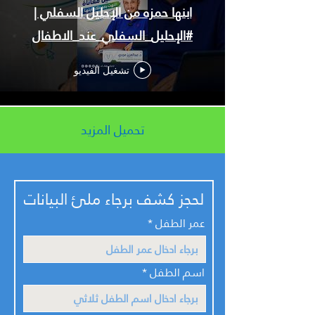
ابنها حمزه من الإحليل السفلي |
#الإحليل_السفلي_عند_الاطفال
تشغيل الفيديو
تحميل المزيد
لحجز كشف برجاء ملئ البيانات
عمر الطفل
اسم الطفل