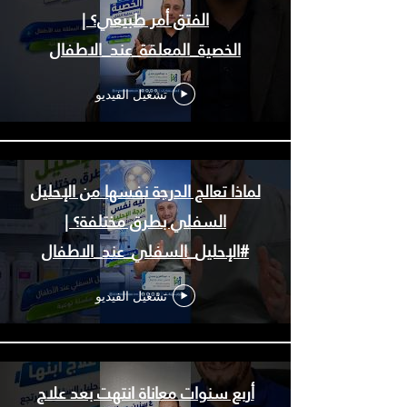
الفتق أمر طبيعي؟ |
الخصية_المعلقة_عند_الاطفال
تشغيل الفيديو
لماذا تعالج الدرجة نفسها من الإحليل
السفلي بطرق مختلفة؟ |
#الإحليل_السفلي_عند_الاطفال
تشغيل الفيديو
أربع سنوات معاناة انتهت بعد علاج