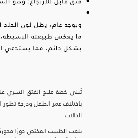
فتق قابل للارتجاع: وهو الش
وبوجه عام، يظل لون الجلد ا
ما يعكس طبيعته البسيطة، و
بشكل دائم، مما يستدعي المت
تُبنى خطة علاج الفتق السري عن
باختلاف عمر الطفل ودرجة تطور البر
الحالات.
يلعب الطبيب المختص دورًا محوريًا