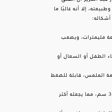
عته، إلا أنه غالبًا ما
أشكاله:
ضعة مليمترات، ويصعب
اء الطفل أو السعال أو
عمة الملمس، قابلة للضغط
فتق متوسط إلى كبير الحجم: في بعض الحالات قد يصل حجم البروز إلى 2–3 سم، مما يجعله أكثر