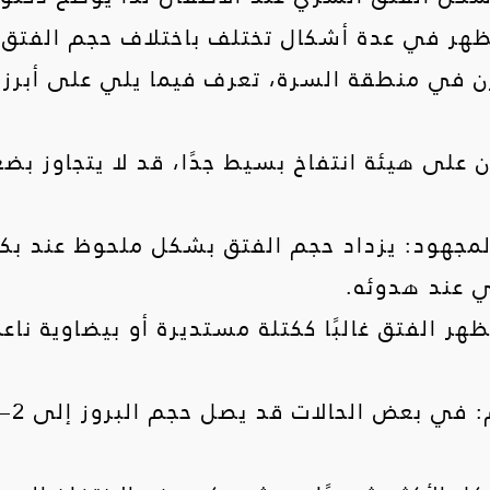
هر في عدة أشكال تختلف باختلاف حجم الفتق وطبي
رن في منطقة السرة، تعرف فيما يلي على أبرز 
 على هيئة انتفاخ بسيط جدًا، قد لا يتجاوز ب
و المجهود: يزداد حجم الفتق بشكل ملحوظ عند بك
في عند هدوئه.
ر الفتق غالبًا ككتلة مستديرة أو بيضاوية نا