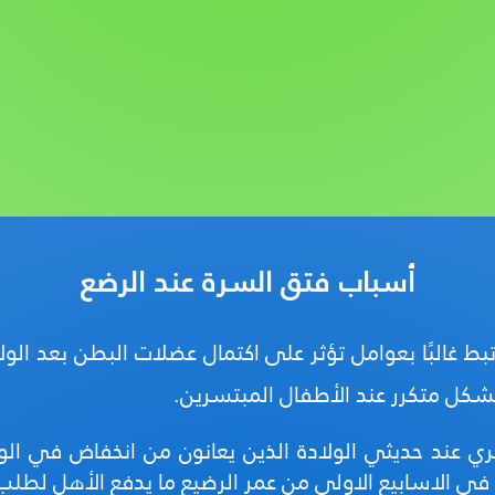
أسباب فتق السرة عند الرضع
تبط
غالبًا
بعوامل تؤثر على اكتمال عضلات البطن بعد الولاد
شكل متكرر عند الأطفال المبتسرين.
ري عند حديثي الولادة الذين يعانون من انخفاض في ال
في الاسابيع الاولى من عمر الرضيع ما يدفع الأهل لطلب