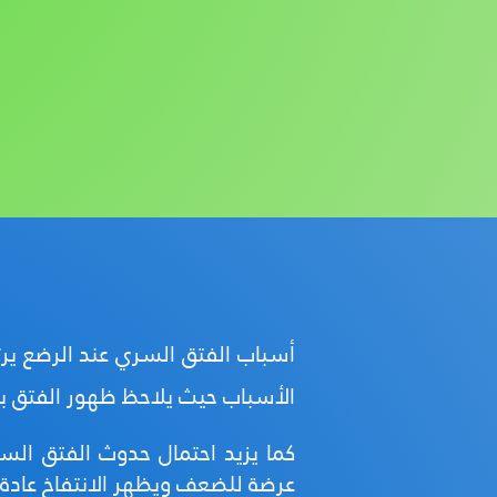
أسباب الفتق السري عند الرضع ير
الأسباب حيث يلاحظ ظهور الفتق ب
كما يزيد احتمال حدوث الفتق الس
عرضة للضعف ويظهر الانتفاخ عادة 