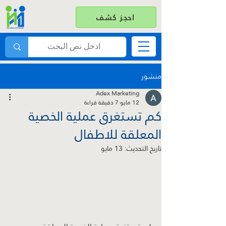
احجز كشف
منشور
Adex Marketing
12 مايو
7 دقيقة قراءة
كم تستغرق عملية الخصية
المعلقة للاطفال​
تاريخ التحديث:
13 مايو