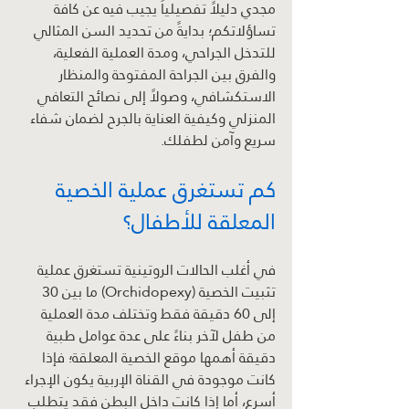
مجدي دليلاً تفصيلياً يجيب فيه عن كافة 
تساؤلاتكم؛ بدايةً من تحديد السن المثالي 
للتدخل الجراحي، ومدة العملية الفعلية، 
والفرق بين الجراحة المفتوحة والمنظار 
الاستكشافي، وصولاً إلى نصائح التعافي 
المنزلي وكيفية العناية بالجرح لضمان شفاء 
سريع وآمن لطفلك.
كم تستغرق عملية الخصية 
المعلقة للأطفال؟
في أغلب الحالات الروتينية تستغرق عملية 
تثبيت الخصية (Orchidopexy) ما بين 30 
إلى 60 دقيقة فقط وتختلف مدة العملية 
من طفل لآخر بناءً على عدة عوامل طبية 
دقيقة أهمها موقع الخصية المعلقة؛ فإذا 
كانت موجودة في القناة الإربية يكون الإجراء 
أسرع، أما إذا كانت داخل البطن فقد يتطلب 