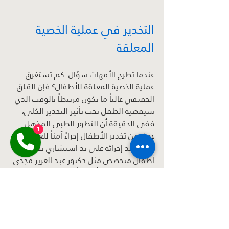
التخدير في عملية الخصية 
المعلقة
عندما تطرح الأمهات سؤال: كم تستغرق 
عملية الخصية المعلقة للأطفال؟ فإن القلق 
الحقيقي غالباً ما يكون مرتبطاً بالوقت الذي 
سيقضيه الطفل تحت تأثير التخدير الكلي، 
ففي الحقيقة أن التطور الطبي المذهل 
1
جعل من تخدير الأطفال إجراءً آمناً للغاية، 
خاصة عند إجرائه على يد استشاري تخدير 
أطفال متخصص مثل دكتور عبد العزيز مجدي 
وفي مركز مجهز بأحدث أجهزة المراقبة.
يتم اختيار نوع وجرعة التخدير بدقة متناهية 
تتناسب مع عمر الطفل ووزنه، لضمان دخوله 
في نوم عميق وهادئ طوال فترة الجراحة 