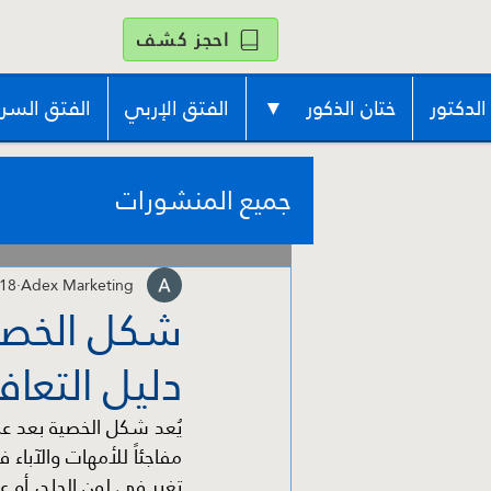
احجز كشف
الدكتور
ختان الذكور ▼
الفتق الإربي
الفتق السر
جميع المنشورات
Adex Marketing
18 مايو
شكل الخصية 
دليل التعا
يُعد شكل الخصية بعد عمل
مفاجئاً للأمهات والآبا
تغير في لون الجلد، أو 