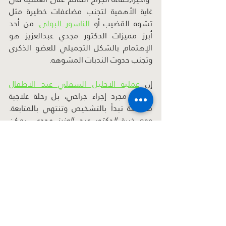
غاية الأهمية لتجنب مضاعفات خطيرة مثل 
تشوه القضيب أو 
الناسور البولي
. من أحد 
أبرز مميزات الدكتور مجدي عبدالعزيز هو 
الإهتمام بالشكل التجميلي للعضو الذكرى 
وتجنب حدوث الندبات المشوهه.
إن 
عملية الاحليل السفلي عند الاطفال
ليست مجرد إجراء جراحي، بل رحلة علاجية 
متكاملة تبدأ بالتشخيص وتنتهي بالمتابعة. 
ومع خبرة 
الدكتور عبد العزيز مجدي
، يمكن 
للأهل الاطمئنان على أن طفلهم يحصل على 
رعاية طبية دقيقة، ونِسَب نجاح مرتفعة، ونتائج 
مطمئنة بإذن.